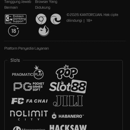
Tanggung Jawab
Browser Yang
Bermain
Didukung
©2026 KANTORCUAN. Hak cipta
dilindungi | 18+
Platform Penyedia Layanan
Slots