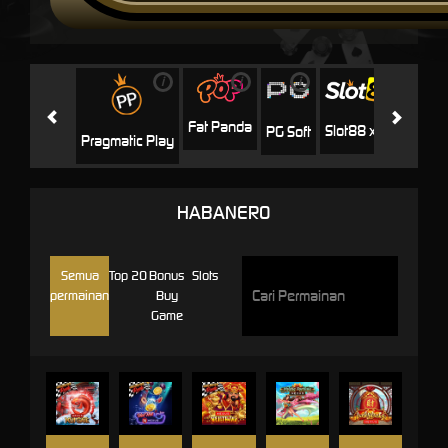
i
i
i
i
i
Facha
Fat Panda
Slot88 x PP
PG Soft
Pragmatic Play
HABANERO
Semua
Top 20
Bonus
Slots
permainan
Buy
Game