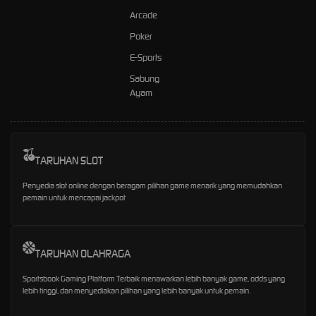
Arcade
Poker
E-Sports
Sabung
Ayam
TARUHAN SLOT
Penyedia slot online dengan beragam pilihan game menarik yang memudahkan
pemain untuk mencapai jackpot
TARUHAN OLAHRAGA
Sportsbook Gaming Platform Terbaik menawarkan lebih banyak game, odds yang
lebih tinggi, dan menyediakan pilihan yang lebih banyak untuk pemain.