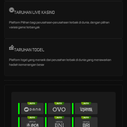
TARUHAN LIVE KASINO
Platform Pilihan bagi perusahaan-perusahaan terbaik di dunia, dengan pilihan
variasi game terbanyak
TARUHAN TOGEL
Platform togel yang menarik dari perusahan terbaik di dunia yang menawarkan
hadiah kemenangan besar