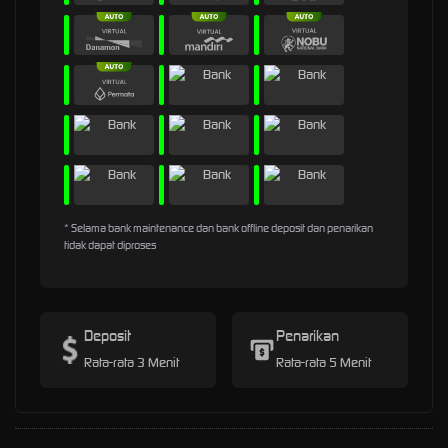
* Selama bank maintenance dan bank offline deposit dan penarikan
tidak dapat diproses
Deposit
Penarikan
Rata-rata 3 Menit
Rata-rata 5 Menit