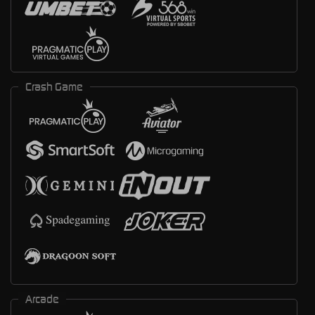
Crash Game
Arcade