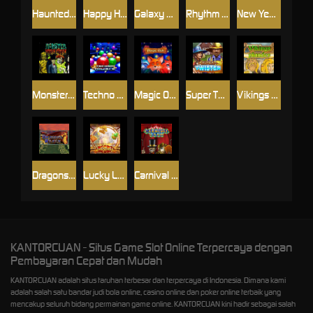
Haunted House
Happy Hatchlings
Galaxy Babies
Rhythm Nights
New Years Bash
Monster Mash Cash
Techno Tumble
Magic Oak
Super Twister
Vikings Plunder
Dragons Realm
Lucky Lucky
Carnival Cash
KANTORCUAN - Situs Game Slot Online Terpercaya dengan
Pembayaran Cepat dan Mudah
KANTORCUAN adalah situs taruhan terbesar dan terpercaya di Indonesia. Dimana kami
adalah salah satu bandar judi bola online, casino online dan poker online terbaik yang
mencakup seluruh bidang permainan game online. KANTORCUAN kini hadir sebagai salah