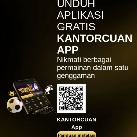
UNDUH
IDR
802,680.00
Mahjong Wins 2
APLIKASI
alb****9
GRATIS
IDR
700,800.00
Mahjong Ways 2
KANTORCUAN
sa****a
APP
IDR
622,400.00
Mahjong Ways
Nikmati berbagai
alb****9
permainan dalam satu
IDR
585,600.00
genggaman
Mahjong Ways 2
d****1
IDR
530,340.00
Gates of Olympus™
scal****7
IDR
478,992.00
Mahjong Wins Triple Pot
KANTORCUAN
App
m**a
IDR
467,520.00
Panduan instalasi