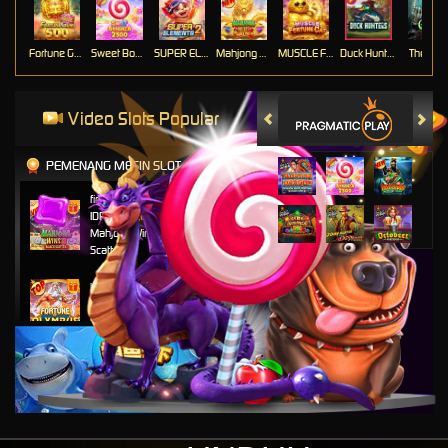
Fortune Gems 500
Sweet Bonanza 2500
SUPER ELEMENTS 2
Mahjong Wins Triple Pot
MUSCLE FORTUNE CAT
Duck Hunters
The Cryp
Video Slots Popular
PEMENANG MESIN SLOT
fir****8
IDR
3,678,000.00
Mahjong Wins 3 – Black
Scatter
bhigg****9
IDR
1,594,000.00
Fortune of Olympus
fir****8
IDR
1,258,500.00
Mahjong Wins 3 – Black
Scatter
m**a