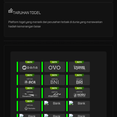
TARUHAN TOGEL
Platform togel yang menarik dari perusahan terbaik di dunia yang menawarkan
hadiah kemenangan besar