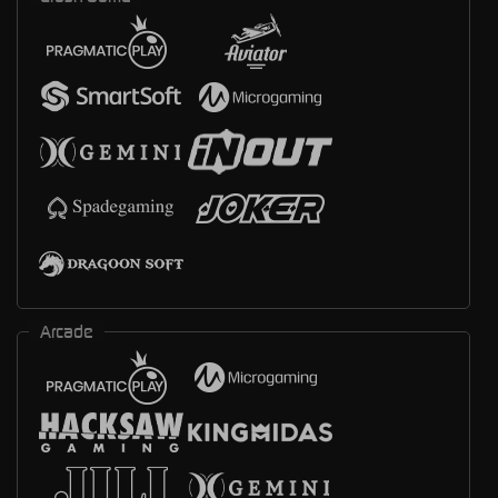
Arcade