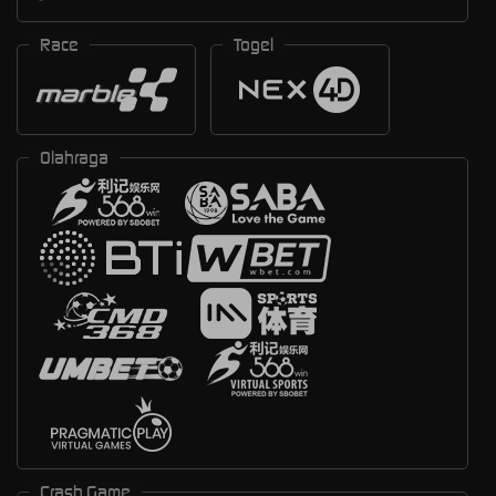
Race
Togel
Olahraga
Crash Game