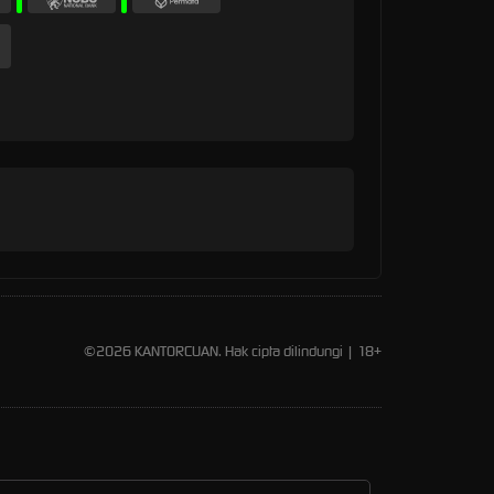
©2026 KANTORCUAN. Hak cipta dilindungi | 18+