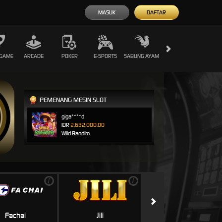
MASUK
DAFTAR
 GAME
ARCADE
POKER
E-SPORTS
SABUNG AYAM
PROMOSI
PEMENANG MESIN SLOT
giga****d
IDR
2,632,000.00
Wild Bandito
giga****d
IDR
2,520,000.00
Wild Bandito
i
i
i
giga****d
IDR
1,462,000.00
No Limit City
Wild Bandito
Fachai
Jili
giga****d