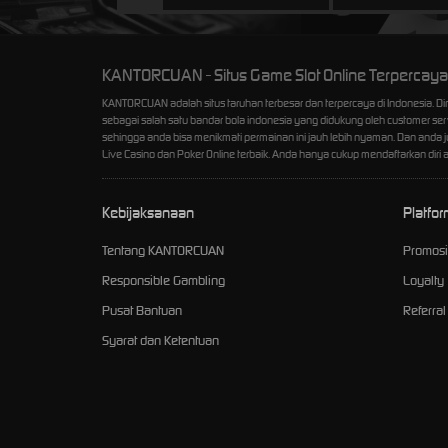
KANTORCUAN - Situs Game Slot Online Terperca
KANTORCUAN adalah situs taruhan terbesar dan terpercaya di Indonesia. Di
sebagai salah satu bandar bola indonesia yang didukung oleh customer se
sehingga anda bisa menikmati permainan ini jauh lebih nyaman. Dan anda j
Live Casino dan Poker Online terbaik. Anda hanya cukup mendaftarkan dir
Kebijaksanaan
Platfor
Tentang KANTORCUAN
Promosi
Responsible Gambling
Loyalty
Pusat Bantuan
Referral
Syarat dan Ketentuan