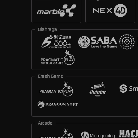
Olahraga
Crash Game
Arcade