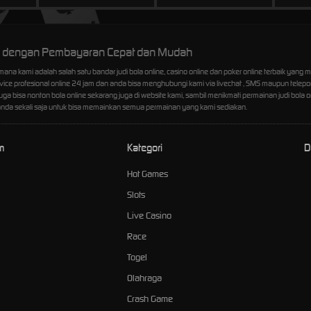
ya dengan Pembayaran Cepat dan Mudah
mana kami adalah salah satu bandar judi bola online, casino online dan poker online terbaik ya
rvice profesional online 24 jam dan anda bisa menghubungi kami via livechat , SMS maupun tel
uga bisa nonton bola online sekarang juga di website kami, sambil menikmati permainan judi bo
i anda sekali saja untuk bisa memainkan semua permainan yang kami sediakan.
m
Kategori
D
Hot Games
Slots
Live Casino
Race
Togel
Olahraga
Crash Game