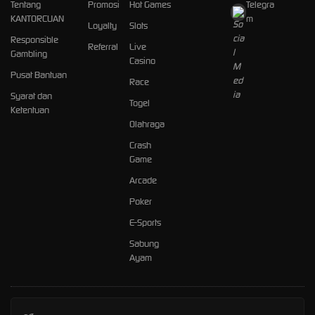
Tentang
Promosi
Hot Games
Telegra
KANTORCUAN
m
Loyalty
Slots
Responsible
Referral
Live
Gambling
Casino
Pusat Bantuan
Race
Syarat dan
Togel
Ketentuan
Olahraga
Crash
Game
Arcade
Poker
E-Sports
Sabung
Ayam