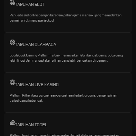
TARUHAN SLOT
Penyedia slot online dengan beragam pilihan game menarik yang memudahkan
pemain untuk mencapai jackpot
TARUHAN OLAHRAGA
Sportsbook Gaming Platform Terbaik menawarkan lebih banyak game, odds yang
lebih tinggi, dan menyediakan pilihan yang lebih banyak untuk pemain.
TARUHAN LIVE KASINO
Platform Pilihan bagi perusahaan-perusahaan terbaik di dunia, dengan pilihan
variasi game terbanyak
TARUHAN TOGEL
Platform togel yang menarik dari perusahan terbaik di dunia yang menawarkan