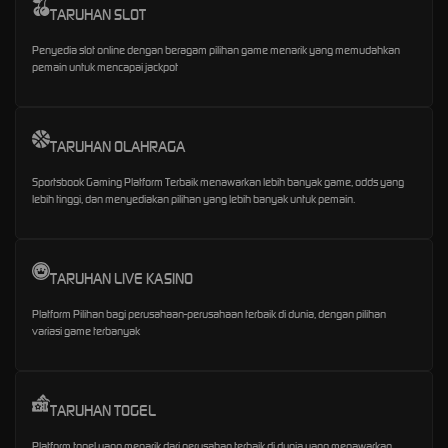
TARUHAN SLOT
Penyedia slot online dengan beragam pilihan game menarik yang memudahkan
pemain untuk mencapai jackpot
TARUHAN OLAHRAGA
Sportsbook Gaming Platform Terbaik menawarkan lebih banyak game, odds yang
lebih tinggi, dan menyediakan pilihan yang lebih banyak untuk pemain.
TARUHAN LIVE KASINO
Platform Pilihan bagi perusahaan-perusahaan terbaik di dunia, dengan pilihan
variasi game terbanyak
TARUHAN TOGEL
Platform togel yang menarik dari perusahan terbaik di dunia yang menawarkan