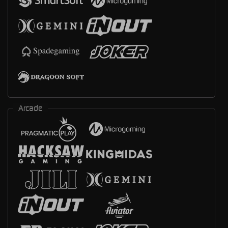
Arcade